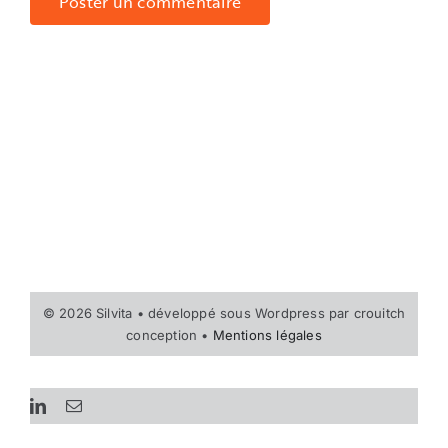
© 2026 Silvita • développé sous Wordpress par crouitch
conception •
Mentions légales